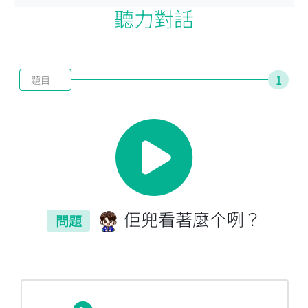
聽力對話
1
題目一
佢兜看著麼个咧？
問題