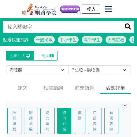
客語詞彙查詢
點選快速找課
一般民眾
中小學生
高中學生
大專院校
公
投影片式
一頁式
課文
相關語詞
補充語詞
活動評量
語
閱
聽
聽
複
口
看
詞
讀
力
力
誦
語
圖
遊
測
單
對
表
表
戲
驗
句
話
達
達