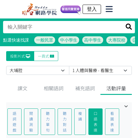
客語詞彙查詢
點選快速找課
一般民眾
中小學生
高中學生
大專院校
公
投影片式
一頁式
課文
相關語詞
補充語詞
活動評量
語
閱
聽
聽
複
口
看
詞
讀
力
力
誦
語
圖
遊
測
單
對
表
表
戲
驗
句
話
達
達