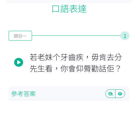
口語表達
1
題目一
若老妹个牙齒疾，毋肯去分
先生看，你會仰脣勸話佢？
參考答案