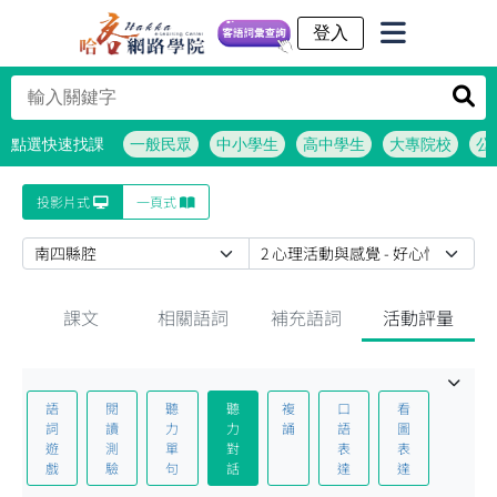
客語詞彙查詢
點選快速找課
一般民眾
中小學生
高中學生
大專院校
公
投影片式
一頁式
課文
相關語詞
補充語詞
活動評量
語
閱
聽
聽
複
口
看
詞
讀
力
力
誦
語
圖
遊
測
單
對
表
表
戲
驗
句
話
達
達