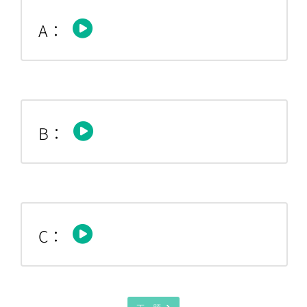
A：
B：
C：