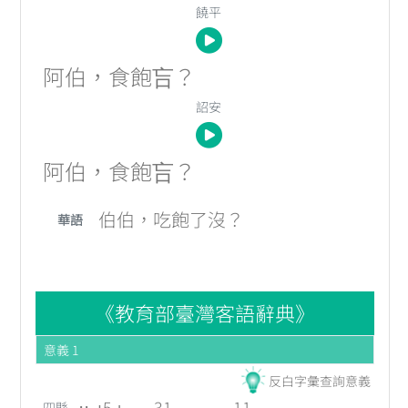
饒平
阿
伯
，
食
飽
吂
？
詔安
阿
伯
，
食
飽
吂
？
伯
伯
，
吃
飽
了
沒
？
華語
《教育部臺灣客語辭典》
意義 1
反白字彙查詢意義
5
3
1
1
1
四縣