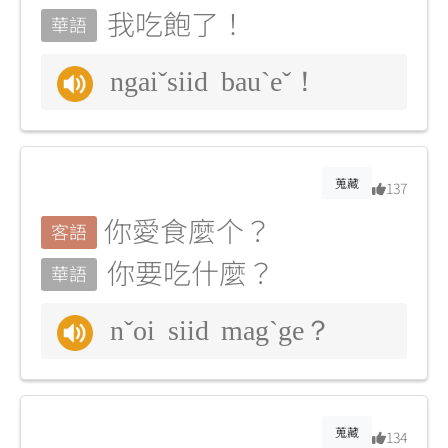
我吃飽了！
華語
ngaiˇsiid bauˋeˇ！
蒐藏
137
你愛食麼个？
客語
你要吃什麼？
華語
nˇoi siid magˋge？
蒐藏
134