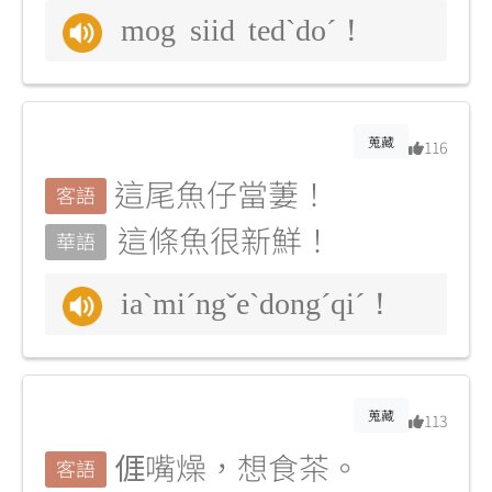
mog siid tedˋdoˊ！
蒐藏
116
這尾魚仔當萋！
客語
這條魚很新鮮！
華語
iaˋmiˊngˇeˋdongˊqiˊ！
蒐藏
113
𠊎嘴燥，想食茶。
客語