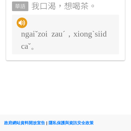
我口渴，想喝茶。
華語
ngaiˇzoi zauˊ，xiongˋsiid
caˇ。
政府網站資料開放宣告
|
隱私保護與資訊安全政策