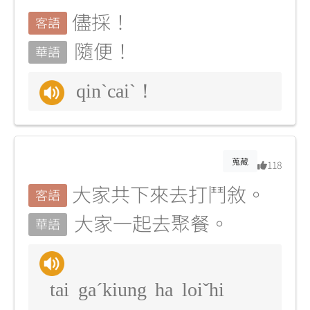
儘採！
客語
隨便！
華語
qinˋcaiˋ！
蒐藏
118
大家共下來去打鬥敘。
客語
大家一起去聚餐。
華語
tai gaˊkiung ha loiˇhi