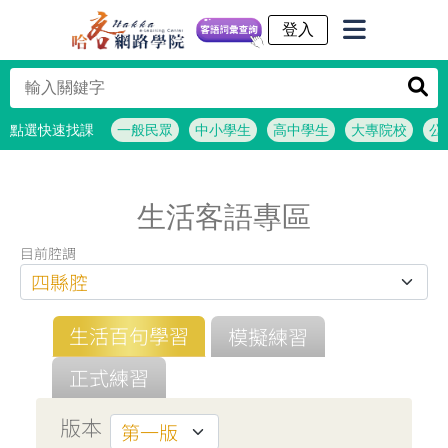
客語詞彙查詢
點選快速找課
一般民眾
中小學生
高中學生
大專院校
公
生活客語專區
目前腔調
生活百句學習
模擬練習
正式練習
版本