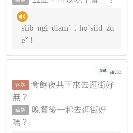
siib ngi diamˋ，hoˋsiid zu
eˇ！
蒐藏
232
食飽夜共下來去逛街好
客語
無？
晚餐後一起去逛街好
華語
嗎？