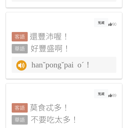
蒐藏
90
還豐沛喔！
客語
好豐盛啊！
華語
hanˇpongˇpai oˊ！
蒐藏
89
莫食忒多！
客語
不要吃太多！
華語