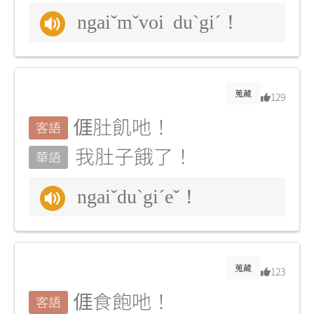
ngaiˇmˇvoi duˋgiˊ！
蒐藏
129
𠊎肚飢吔！
客語
我肚子餓了！
華語
ngaiˇduˋgiˊeˇ！
蒐藏
123
𠊎食飽吔！
客語