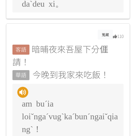
daˋdeu xi。
蒐藏
110
暗晡夜來吾屋下分𠊎
客語
請！
今晚到我家來吃飯！
華語
am buˊia
loiˇngaˊvugˋkaˊbunˊngaiˇqia
ngˋ！