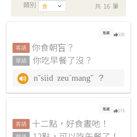
類別
共
16
筆
蒐藏
535
你食朝吂？
客語
你吃早餐了沒？
華語
nˇsiid zeuˊmangˇ ？
蒐藏
273
十二點，好食晝吔！
客語
12點，可以吃午餐了！
華語