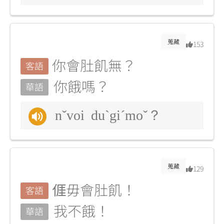
蒐藏
153
你會肚飢無？
客語
你餓嗎？
華語
nˇvoi duˋgiˊmoˇ？
蒐藏
129
𠊎毋會肚飢！
客語
我不餓！
華語