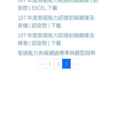
安腔 ) EXCEL 下載
107 年度客語能力認證初級題庫及
音檔 ( 詔安腔 ) 下載
107 年度客語能力認證初級題庫及
樣卷 ( 詔安腔 ) 下載
客語能力各級通過標準與題型說明
‹
1
2
3
›