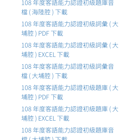
108 年度客語能力認證初級題庫音
檔 ( 海陸腔 ) 下載
108 年度客語能力認證初級詞彙 ( 大
埔腔 ) PDF 下載
108 年度客語能力認證初級詞彙 ( 大
埔腔 ) EXCEL 下載
108 年度客語能力認證初級詞彙音
檔 ( 大埔腔 ) 下載
108 年度客語能力認證初級題庫 ( 大
埔腔 ) PDF 下載
108 年度客語能力認證初級題庫 ( 大
埔腔 ) EXCEL 下載
108 年度客語能力認證初級題庫音
檔 ( 大埔腔 ) 下載