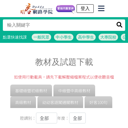
客語詞彙查詢
點選快速找課
一般民眾
中小學生
高中學生
大專院校
公
教材及試題下載
如使用行動載具，請先下載解壓縮檔案程式以便收聽音檔
基礎級暨初級教材
中級暨中高級教材
高級教材
幼幼客語闖通關教材
好客100句
腔調別：
年度：