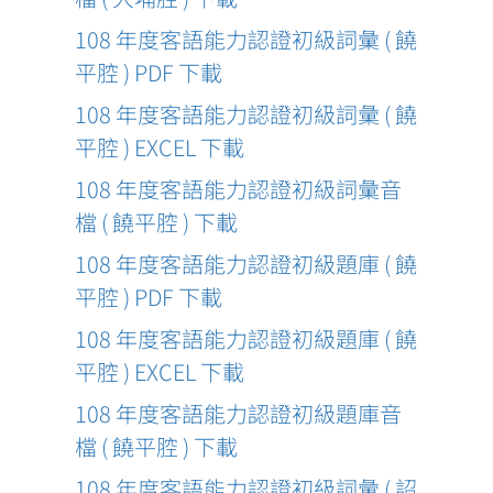
108 年度客語能力認證初級詞彙 ( 饒
平腔 ) PDF 下載
108 年度客語能力認證初級詞彙 ( 饒
平腔 ) EXCEL 下載
108 年度客語能力認證初級詞彙音
檔 ( 饒平腔 ) 下載
108 年度客語能力認證初級題庫 ( 饒
平腔 ) PDF 下載
108 年度客語能力認證初級題庫 ( 饒
平腔 ) EXCEL 下載
108 年度客語能力認證初級題庫音
檔 ( 饒平腔 ) 下載
108 年度客語能力認證初級詞彙 ( 詔