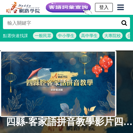
客語詞彙查詢
點選快速找課
一般民眾
中小學生
高中學生
大專院校
公
四縣-客家語拼音教學影片四縣腔上集 聲母 劉勝權老師