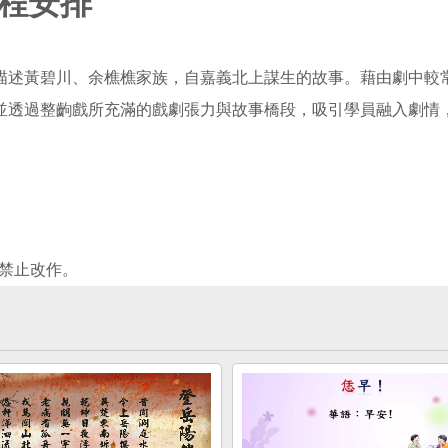
程安排
描述黃碧川、余樵樵家族，自嘉義北上謀生的故事。藉由劇中較
並透過整齣戲所充滿的戲劇張力與故事橋段，吸引學員融入劇情