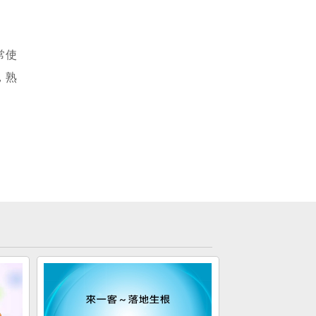
常使
，熟