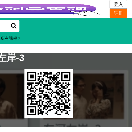
覽所有課程
左岸-3