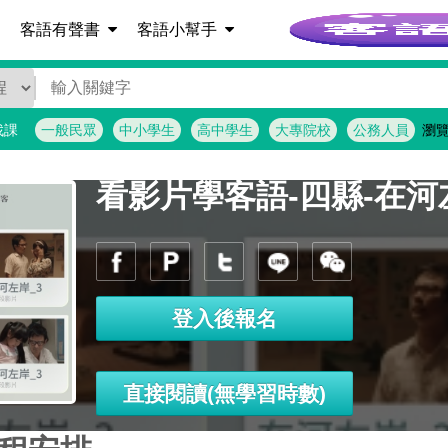
客語詞彙查詢
客語有聲書
客語小幫手
找課
一般民眾
中小學生
高中學生
大專院校
公務人員
瀏
看影片學客語-四縣-在河
登入後報名
直接閱讀(無學習時數)