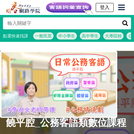
客語詞彙查詢
點選快速找課
一般民眾
中小學生
高中學生
大專院校
公
饒平腔_公務客語類數位課程