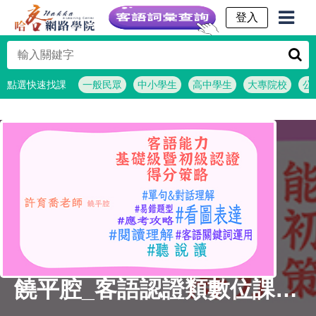
客語詞彙查詢
點選快速找課
一般民眾
中小學生
高中學生
大專院校
公
饒平腔_客語認證類數位課程-客語能力基礎級暨初級認證得分策略