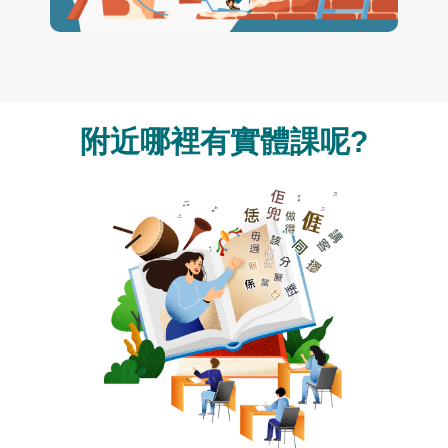
附近哪裡有實體課呢?