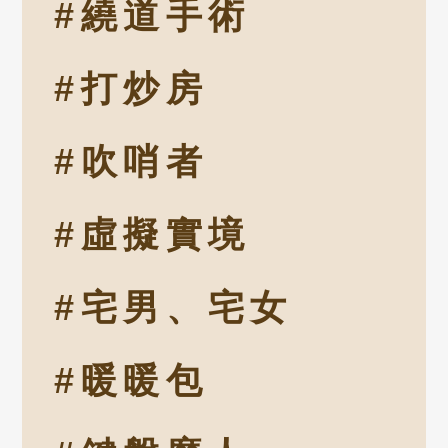
#繞道手術
#打炒房
#吹哨者
#虛擬實境
#宅男、宅女
#暖暖包