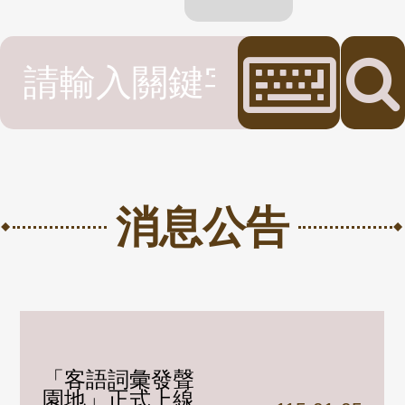
搜尋詞彙
消息公告
「客語詞彙發聲
園地」正式上線