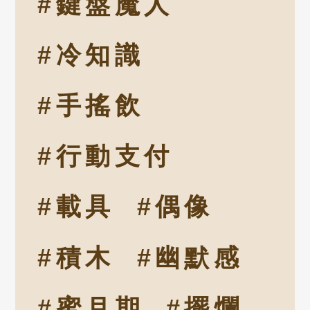
#鍵盤魔人
#冷知識
#手搖飲
#行動支付
#載具
#偶像
#積木
#幽默感
#蜜月期
#擺爛