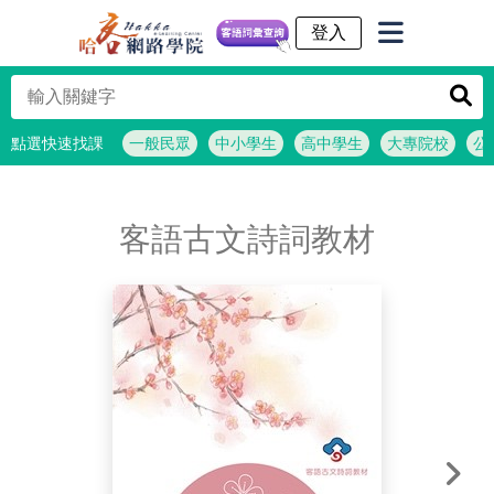
客語詞彙查詢
點選快速找課
一般民眾
中小學生
高中學生
大專院校
公
客語古文詩詞教材