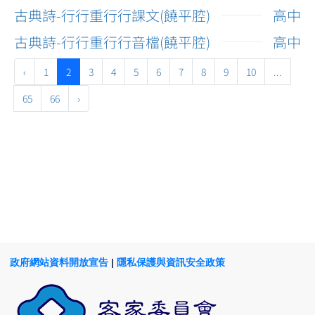
古典詩-行行重行行課文(饒平腔)
高中
古典詩-行行重行行音檔(饒平腔)
高中
‹
1
2
3
4
5
6
7
8
9
10
...
65
66
›
政府網站資料開放宣告
|
隱私保護與資訊安全政策