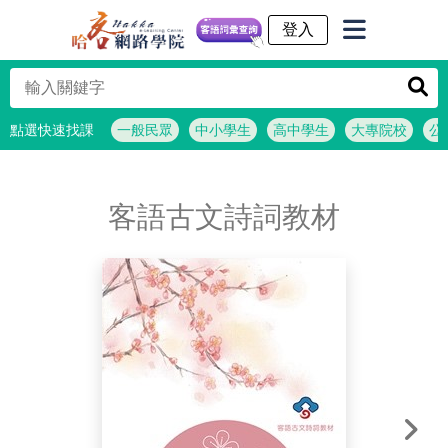
客語詞彙查詢
點選快速找課
一般民眾
中小學生
高中學生
大專院校
公
客語古文詩詞教材