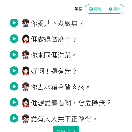
華語
隱藏
顯示
你愛共下煮飯無？
𠊎做得做麼个？
你來同𠊎洗菜。
好啊！還有無？
你去冰箱拿豬肉來。
𠊎想愛煮看啊，會危險無？
愛有大人共下正做得。
對話組二