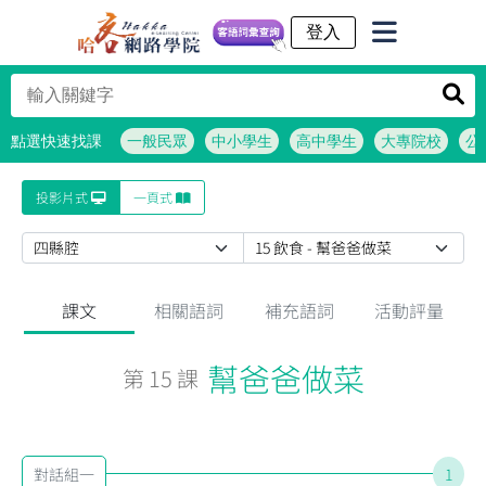
客語詞彙查詢
點選快速找課
一般民眾
中小學生
高中學生
大專院校
公
投影片式
一頁式
課文
相關語詞
補充語詞
活動評量
幫爸爸做菜
第 15 課
對話組一
1