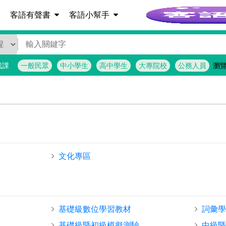
客語詞彙查詢
客語有聲書
客語小幫手
找課
一般民眾
中小學生
高中學生
大專院校
公務人員
瀏
文化專區
基礎級數位學習教材
詞彙
基礎級暨初級模擬測驗
中級