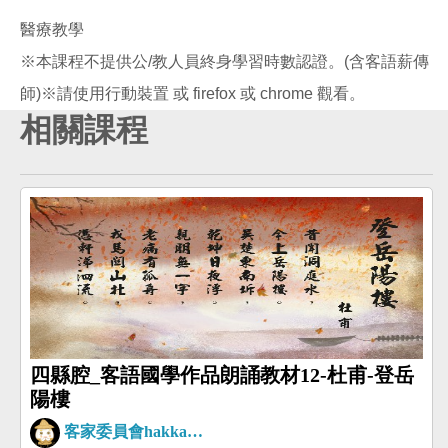
醫療教學
※本課程不提供公/教人員終身學習時數認證。(含客語薪傳
相關課程
四縣腔_客語國學作品朗誦教材12-杜甫-登岳
陽樓
客家委員會hakkaman