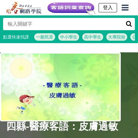
客語詞彙查詢
點選快速找課
一般民眾
中小學生
高中學生
大專院校
公
四縣-醫療客語：皮膚過敏