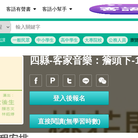
客語詞彙查詢
客語有聲書
客語小幫手
找課
一般民眾
中小學生
高中學生
大專院校
公務人員
瀏
四縣-客家音樂：簷頭下-
登入後報名
直接閱讀(無學習時數)