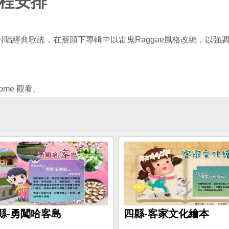
程安排
唱經典歌謠，在簷頭下專輯中以雷鬼Raggae風格改編，以強
縣-勇闖哈客島
四縣-客家文化繪本