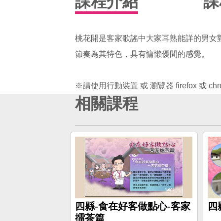
課程介紹
課
桃花開是客家歌謠中大家耳熟能詳的男女對
節奏為其特色，具有慵懶優閒的感覺。
相關課程
四縣-食在好客做點心-客家
四
擂茶篇