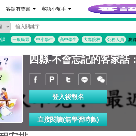
客語詞彙查詢
客語有聲書
客語小幫手
找課
一般民眾
中小學生
高中學生
大專院校
公務人員
瀏
登入後報名
直接閱讀(無學習時數)