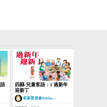
客語
四縣-兒童客語：1 過新年
迎新丁
客家委員會hakkaman