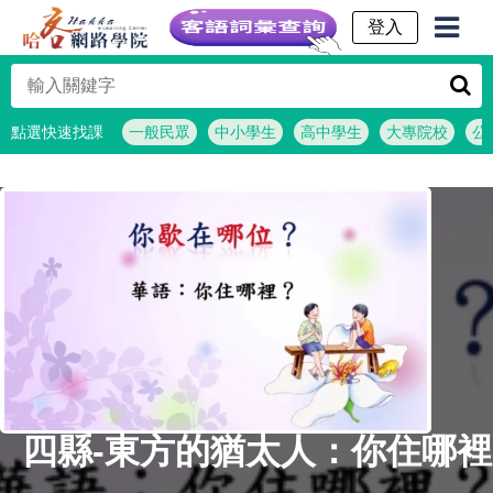
客語詞彙查詢
點選快速找課
一般民眾
中小學生
高中學生
大專院校
公
四縣-東方的猶太人：你住哪裡