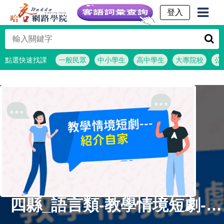
客語詞彙查詢
點選快速找課
一般民眾
中小學生
高中學生
大專院校
公
四縣_語言類-教學情境短劇-紹介自家