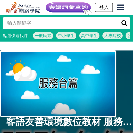
客語詞彙查詢
點選快速找課
一般民眾
中小學生
高中學生
大專院校
公
客語友善環境數位教材 服務台篇( 詔安腔_純客語_完整版 )