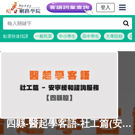
客語詞彙查詢
點選快速找課
一般民眾
中小學生
高中學生
大專院校
公
四縣-醫起學客語-社工篇(安寧緩和諮詢服務)