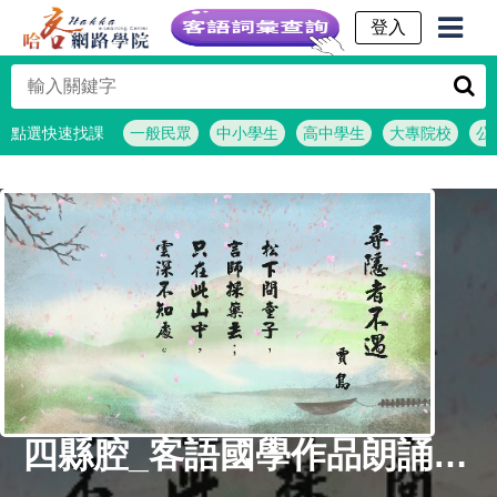
客語詞彙查詢
點選快速找課
一般民眾
中小學生
高中學生
大專院校
公
四縣腔_客語國學作品朗誦教材37-賈島-尋隱者不遇