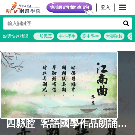
客語詞彙查詢
點選快速找課
一般民眾
中小學生
高中學生
大專院校
公
四縣腔_客語國學作品朗誦教材60-李益-江南曲