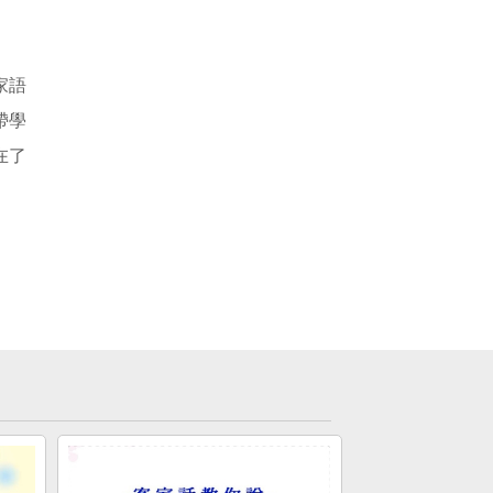
家語
帶學
在了