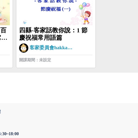
：百
四縣-客家話教你說：1 節
它
慶祝福常用語篇
客家委員會hakkaman
開課期間：未設定
樓
0~18:00