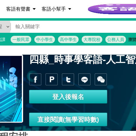
客語詞彙查詢
客語有聲書
客語小幫手
找課
一般民眾
中小學生
高中學生
大專院校
公務人員
瀏
四縣_時事學客語-人工
登入後報名
直接閱讀(無學習時數)