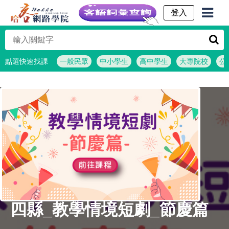
客語詞彙查詢
點選快速找課
一般民眾
中小學生
高中學生
大專院校
公
四縣_教學情境短劇_節慶篇