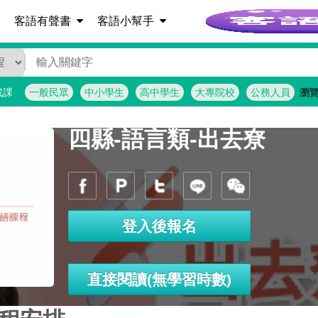
客語詞彙查詢
客語有聲書
客語小幫手
找課
一般民眾
中小學生
高中學生
大專院校
公務人員
瀏
四縣-語言類-出去尞
登入後報名
直接閱讀(無學習時數)