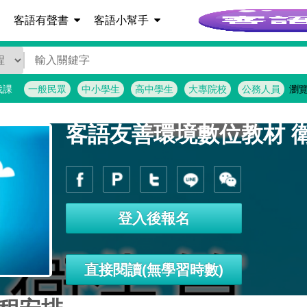
客語詞彙查詢
客語有聲書
客語小幫手
找課
一般民眾
中小學生
高中學生
大專院校
公務人員
瀏
登入後報名
直接閱讀(無學習時數)