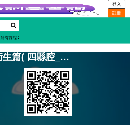
覽所有課程
客語友善環境數位教材 衛生篇( 四縣腔_純客語_完整版 )