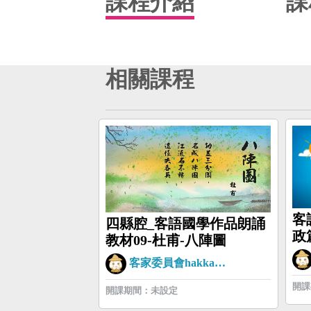
課程介紹
課
相關課程
客
四縣腔_客語國學作品朗誦
政
教材09-杜甫-八陣圖
版)
客家委員會hakkaman
開課
開課期間：未設定